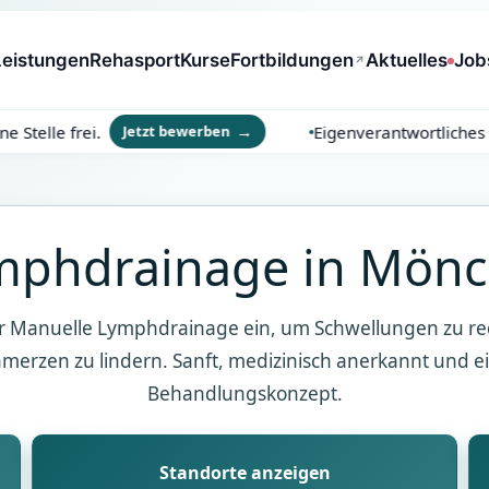
Leistungen
Rehasport
Kurse
Fortbildungen
Aktuelles
Job
le frei.
Eigenverantwortliches Arbe
Jetzt bewerben
mphdrainage in Mön
r Manuelle Lymphdrainage ein, um Schwellungen zu r
merzen zu lindern. Sanft, medizinisch anerkannt und ein
Behandlungskonzept.
Standorte anzeigen