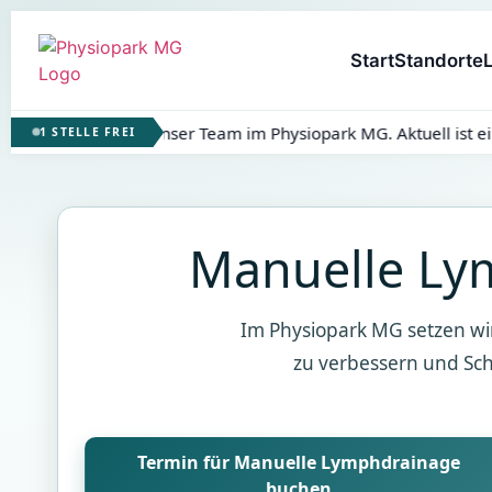
Start
Standorte
rstärkung für unser Team im Physiopark MG. Aktuell ist eine Stel
1 STELLE FREI
Manuelle Ly
Im Physiopark MG setzen wi
zu verbessern und Sch
Termin für Manuelle Lymphdrainage
buchen