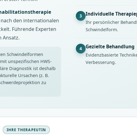
habilitationstherapie
Individuelle Therapi
3
d nach den internationalen
Ihr persönlicher Behand
kelt. Führende Experten
Schwindelform.
 Ansatz.
Gezielte Behandlung
4
sten Schwindelformen
Evidenzbasierte Technik
mit unspezifischen HWS-
Verbesserung.
äre Diagnostik ist deshalb
turelle Ursachen (z. B.
eschwerdeprojektion zu
IHRE THERAPEUTIN