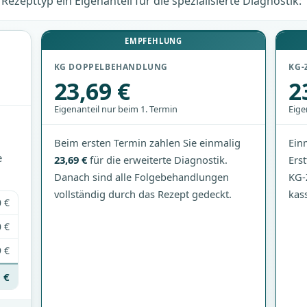
Rezepttyp ein Eigenanteil für die spezialisierte Diagnostik:
EMPFEHLUNG
KG DOPPELBEHANDLUNG
KG-
23,69 €
2
Eigenanteil nur beim 1. Termin
Eige
Beim ersten Termin zahlen Sie einmalig
Ein
e
23,69 €
für die erweiterte Diagnostik.
Ers
Danach sind alle Folgebehandlungen
KG-
vollständig durch das Rezept gedeckt.
kas
 €
 €
 €
 €