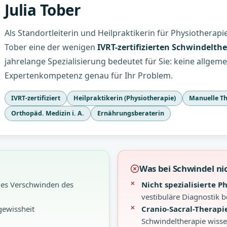
Julia Tober
Als Standortleiterin und Heilpraktikerin für Physiotherapi
Tober eine der wenigen
IVRT-zertifizierten Schwindelth
jahrelange Spezialisierung bedeutet für Sie: keine allgem
Expertenkompetenz genau für Ihr Problem.
IVRT-zertifiziert
Heilpraktikerin (Physiotherapie)
Manuelle The
Orthopäd. Medizin i. A.
Ernährungsberaterin
Was bei Schwindel nic
ges Verschwinden des
Nicht spezialisierte P
vestibuläre Diagnostik b
gewissheit
Cranio-Sacral-Therap
Schwindeltherapie wissen