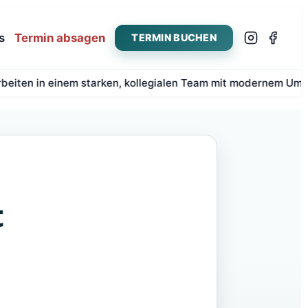
s
Termin absagen
TERMIN BUCHEN
 einem starken, kollegialen Team mit modernem Umfeld.
Mehr
t