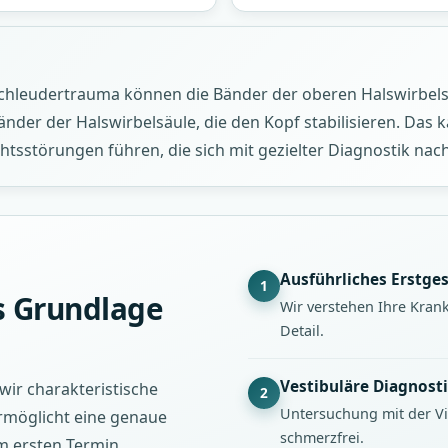
hleudertrauma können die Bänder der oberen Halswirbelsä
bänder der Halswirbelsäule, die den Kopf stabilisieren. Das
sstörungen führen, die sich mit gezielter Diagnostik nac
Ausführliches Erstge
1
s Grundlage
Wir verstehen Ihre Kra
Detail.
Vestibuläre Diagnost
ir charakteristische
2
Untersuchung mit der Vi
möglicht eine genaue
schmerzfrei.
 ersten Termin.