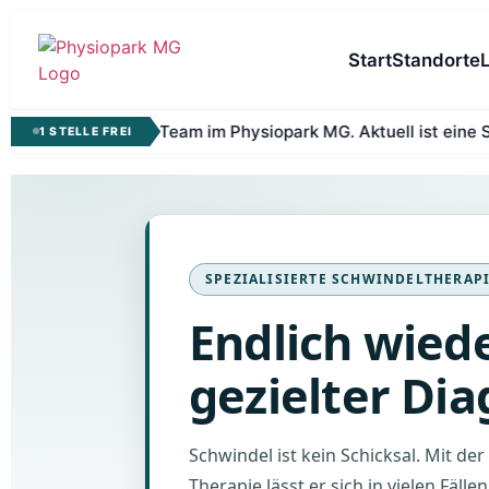
Start
Standorte
ür unser Team im Physiopark MG. Aktuell ist eine Stelle frei.
1 STELLE FREI
SPEZIALISIERTE SCHWINDELTHERAP
Endlich wied
gezielter Di
Schwindel ist kein Schicksal. Mit de
Therapie lässt er sich in vielen Fäll