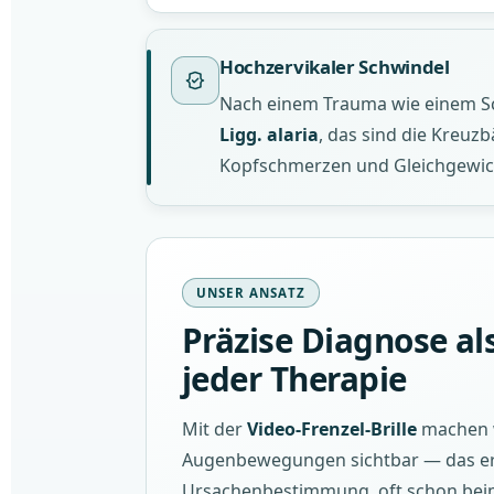
Hochzervikaler Schwindel
Nach einem Trauma wie einem Sc
Ligg. alaria
, das sind die Kreuz
Kopfschmerzen und Gleichgewicht
UNSER ANSATZ
Präzise Diagnose al
jeder Therapie
Mit der
Video-Frenzel-Brille
machen w
Augenbewegungen sichtbar — das er
Ursachenbestimmung, oft schon beim